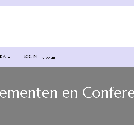
-KA
LOG IN
VLAAMS
FRANS
ENGELS
ementen en Confere
DUITS