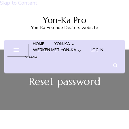
Skip to Content
Yon-Ka Pro
Yon-Ka Erkende Dealers website
HOME
YON-KA
WERKEN MET YON-KA
LOG IN
VLAAMS
FRANS
Reset password
ENGELS
DUITS